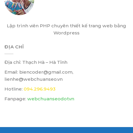
Văn Biển
Lập trình viên PHP chuyên thiết kế trang web bằng
Wordpress
ĐỊA CHỈ
Địa chỉ: Thạch Hà – Hà Tĩnh
Email: biencoder@gmail.com,
lienhe@webchuanseo.vn
Hotline:
094.296.9493
Fanpage:
webchuanseodotvn