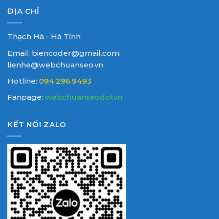
ĐỊA CHỈ
Thạch Hà - Hà Tĩnh
Email: biencoder@gmail.com,
lienhe@webchuanseo.vn
Hotline:
094.296.9493
Fanpage:
webchuanseodotvn
KẾT NỐI ZALO